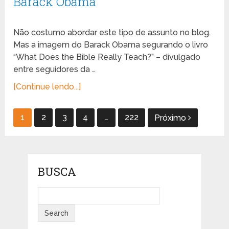
Barack Obama
Não costumo abordar este tipo de assunto no blog.
Mas a imagem do Barack Obama segurando o livro
“What Does the Bible Really Teach?” – divulgado
entre seguidores da …
[Continue lendo...]
Paginação
1
2
3
4
…
222
Próximo
de
posts
BUSCA