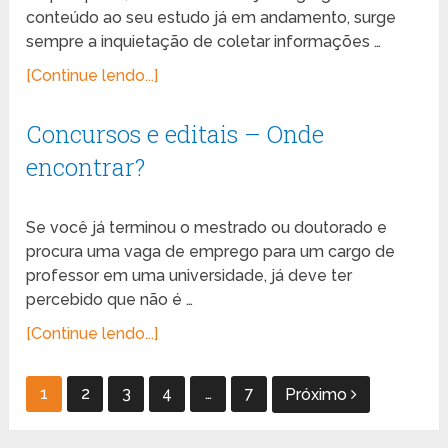
conteúdo ao seu estudo já em andamento, surge
sempre a inquietação de coletar informações …
[Continue lendo...]
Concursos e editais – Onde
encontrar?
Se você já terminou o mestrado ou doutorado e
procura uma vaga de emprego para um cargo de
professor em uma universidade, já deve ter
percebido que não é …
[Continue lendo...]
Paginação
1
2
3
4
…
7
Próximo
de