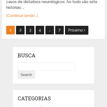
casos de distúrbios neurológicos. Ao todo são sete
histórias: …
[Continue lendo...]
Paginação
1
2
3
4
…
7
Próximo
de
posts
BUSCA
CATEGORIAS