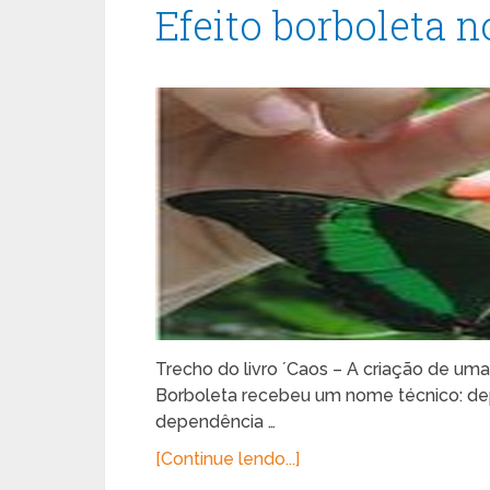
Efeito borboleta n
Trecho do livro ´Caos – A criação de uma
Borboleta recebeu um nome técnico: depe
dependência …
[Continue lendo...]