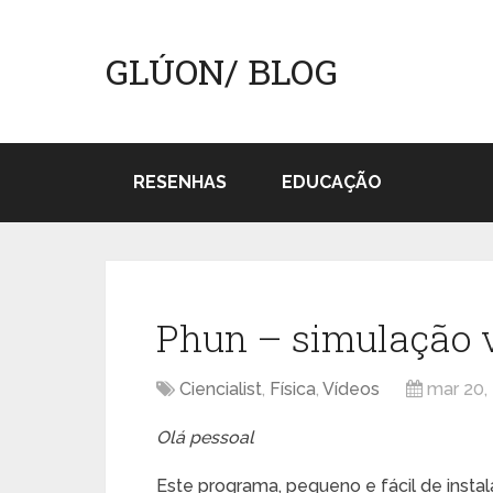
GLÚON/ BLOG
RESENHAS
EDUCAÇÃO
Phun – simulação vi
Ciencialist
,
Física
,
Vídeos
mar 20,
Olá pessoal
Este programa, pequeno e fácil de instala