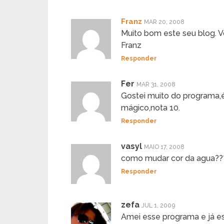
Franz
MAR 20, 2008
Muito bom este seu blog. V
Franz
Responder
Fer
MAR 31, 2008
Gostei muito do programa,é
mágico,nota 10.
Responder
vasyl
MAIO 17, 2008
como mudar cor da agua??
Responder
zefa
JUL 1, 2009
Amei esse programa e já e