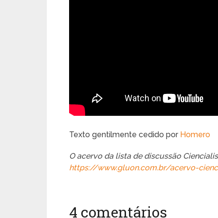
Texto gentilmente cedido por
Homero
O acervo da lista de discussão Cienciali
https://www.gluon.com.br/acervo-cienci
4 comentários