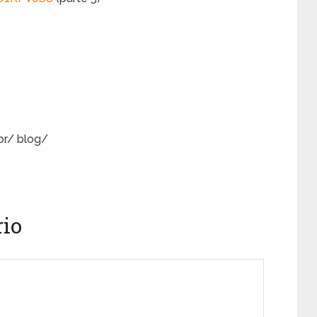
br/ blog/
io