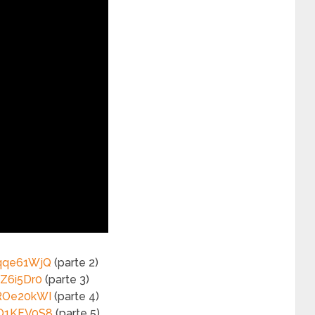
Bqqe61WjQ
(parte 2)
Z6i5Dr0
(parte 3)
EROe20kWI
(parte 4)
qO1KFV0S8
(parte 5)