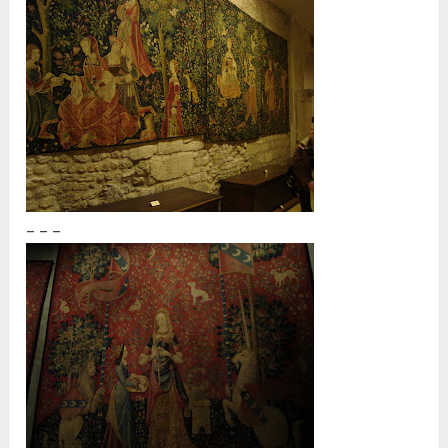
– – –