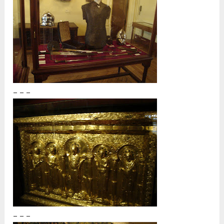
– – –
– – –