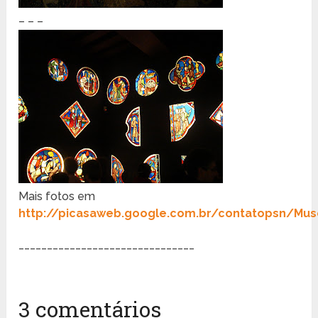
– – –
Mais fotos em
http://picasaweb.google.com.br/contatopsn/Mu
_______________________________
3 comentários