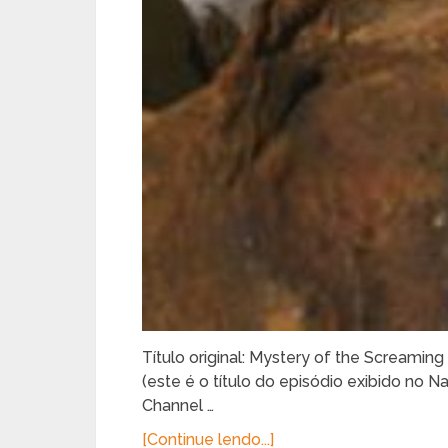
Título original: Mystery of the Screami
(este é o título do episódio exibido no 
Channel …
[Continue lendo...]