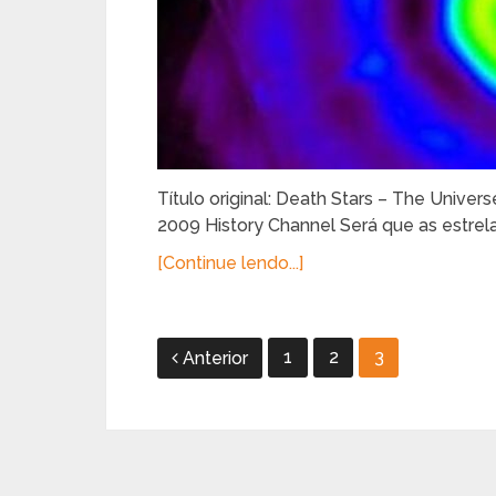
Título original: Death Stars – The Unive
2009 History Channel Será que as estrel
[Continue lendo...]
Paginação
1
2
3
Anterior
de
posts