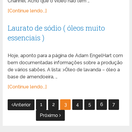
Channel. Acho que o vídeo não tem …
[Continue lendo...]
Laurato de sódio ( óleos muito
essenciais )
Hoje, aponto para a página de Adam EngelHart com
bem documentadas informações sobre a produção
de vários sabões. A lista: >Óleo de lavanda – óleo a
base de amendoeira, …
[Continue lendo...]
Paginação
1
2
3
4
5
6
7
Anterior
de
Próximo
posts